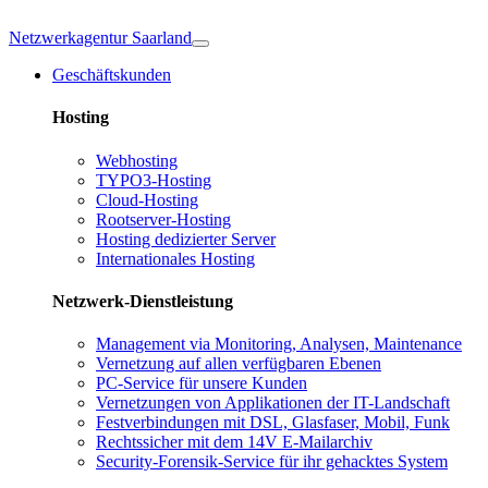
Netzwerkagentur Saarland
Geschäftskunden
Hosting
Webhosting
TYPO3-Hosting
Cloud-Hosting
Rootserver-Hosting
Hosting dedizierter Server
Internationales Hosting
Netzwerk-Dienstleistung
Management via Monitoring, Analysen, Maintenance
Vernetzung auf allen verfügbaren Ebenen
PC-Service für unsere Kunden
Vernetzungen von Applikationen der IT-Landschaft
Festverbindungen mit DSL, Glasfaser, Mobil, Funk
Rechtssicher mit dem 14V E-Mailarchiv
Security-Forensik-Service für ihr gehacktes System