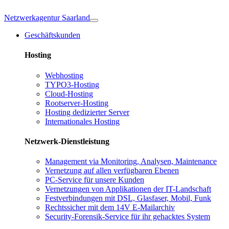
Netzwerkagentur Saarland
Geschäftskunden
Hosting
Webhosting
TYPO3-Hosting
Cloud-Hosting
Rootserver-Hosting
Hosting dedizierter Server
Internationales Hosting
Netzwerk-Dienstleistung
Management via Monitoring, Analysen, Maintenance
Vernetzung auf allen verfügbaren Ebenen
PC-Service für unsere Kunden
Vernetzungen von Applikationen der IT-Landschaft
Festverbindungen mit DSL, Glasfaser, Mobil, Funk
Rechtssicher mit dem 14V E-Mailarchiv
Security-Forensik-Service für ihr gehacktes System