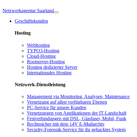
Netzwerkagentur Saarland
Geschäftskunden
Hosting
Webhosting
TYPO3-Hosting
Cloud-Hosting
Rootserver-Hosting
Hosting dedizierter Server
Internationales Hosting
Netzwerk-Dienstleistung
Management via Monitoring, Analysen, Maintenance
Vernetzung auf allen verfügbaren Ebenen
PC-Service für unsere Kunden
Vernetzungen von Applikationen der IT-Landschaft
Festverbindungen mit DSL, Glasfaser, Mobil, Funk
Rechtssicher mit dem 14V E-Mailarchiv
Security-Forensik-Service für ihr gehacktes System